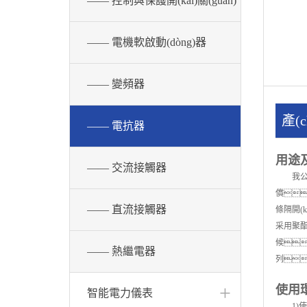
—— 控制與保護開(kāi)關(guān)
—— 電機軟啟動(dòng)器
—— 變頻器
產(
—— 電抗器
用途
—— 交流接觸器
我公
償
—— 直流接觸器
條隔開(k
采用聚酯
候
—— 熱繼電器
列
+
使用環
智能電力儀表
1)使