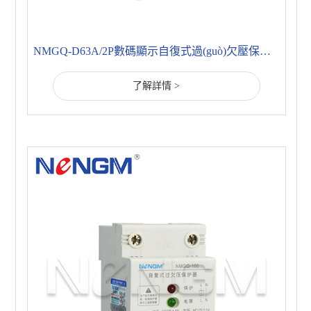
NMGQ-D63A/2P數碼顯示自復式過(guò)欠壓保護器
了解詳情 >