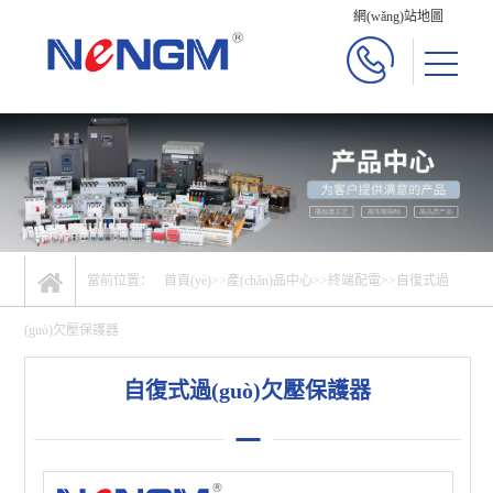
網(wǎng)站地圖
當前位置：
首頁(yè)
>>
產(chǎn)品中心
>>
終端配電
>>
自復式過
(guò)欠壓保護器
自復式過(guò)欠壓保護器