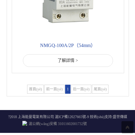
NMGQ-100A/2P（54mm）
了解詳情 >
首頁(yè)
前一頁(yè)
1
后一頁(yè)
尾頁(yè)
?2018 上海能曼電氣有限公司
滬ICP備12027665號-9
技術(shù)支持:
盛世傳媒
滬公網(wǎng)安備 31011602001732號