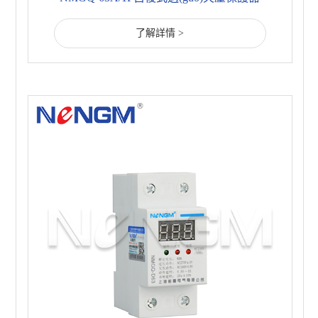
了解詳情 >